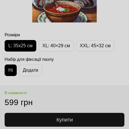
Розміри
L: 35х25 см
XL: 40×29 см
XXL: 45×32 cм
Набір для фіксації пазлу
Ні
Додати
В наявності
599 грн
Купити