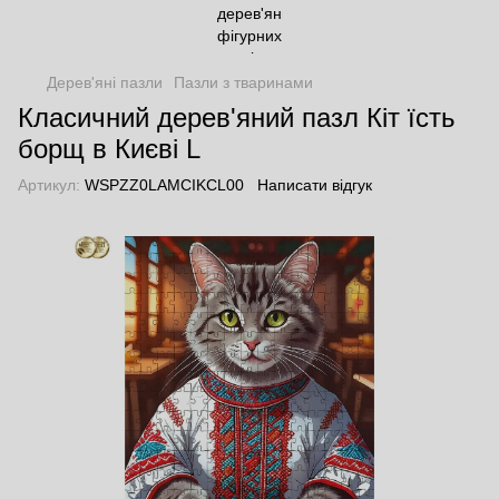
Дерев'яні пазли
Пазли з тваринами
Класичний дерев'яний пазл Кіт їсть
борщ в Києві L
Артикул:
WSPZZ0LAMCIKCL00
Написати відгук