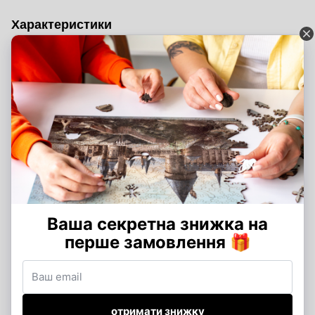
Характеристики
Розмір пазлу
XXL - 45х32 см, XL - 40х29 см, L - 35х25 см
(см)
Кількість
XXL - 270 деталей, XL - 204 деталі, L - 150
деталей
деталей
Час збірки
XXL - 3-5 години збірки, XL - 2-3 години
збірки, L - 1-2 години збірки
Відгуки
Додайте перший відгук