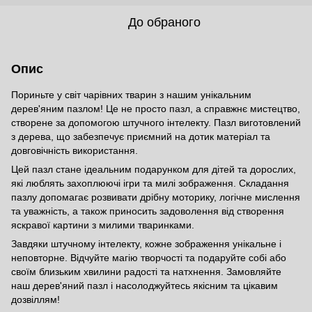
До обраного
Опис
Пориньте у світ чарівних тварин з нашим унікальним
дерев'яним пазлом! Це не просто пазл, а справжнє мистецтво,
створене за допомогою штучного інтелекту. Пазл виготовлений
з дерева, що забезпечує приємний на дотик матеріал та
довговічність використання.
Цей пазл стане ідеальним подарунком для дітей та дорослих,
які люблять захоплюючі ігри та милі зображення. Складання
пазлу допомагає розвивати дрібну моторику, логічне мислення
та уважність, а також приносить задоволення від створення
яскравої картини з милими тваринками.
Завдяки штучному інтелекту, кожне зображення унікальне і
неповторне. Відчуйте магію творчості та подаруйте собі або
своїм близьким хвилини радості та натхнення. Замовляйте
наш дерев'яний пазл і насолоджуйтесь якісним та цікавим
дозвіллям!