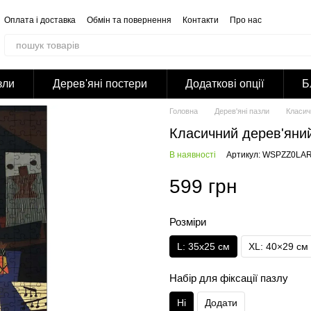
Оплата і доставка
Обмін та повернення
Контакти
Про нас
Відгуки про магазин
Корпоративним клієнтам
Співпраця
Блог
Публічна оферта
Політика конфіденційності
зли
Дерев'яні постери
Додаткові опції
Б
Головна
Дерев'яні пазли
Класич
Класичний дерев'яний
В наявності
Артикул: WSPZZ0LA
599 грн
Розміри
L: 35х25 см
XL: 40×29 см
Набір для фіксації пазлу
Ні
Додати