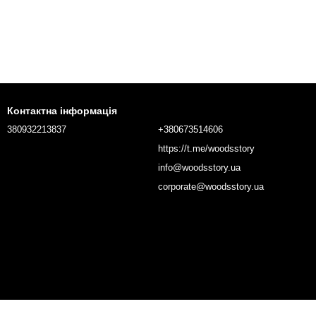
Контактна інформація
380932213837
+380673514606
https://t.me/woodsstory
info@woodsstory.ua
corporate@woodsstory.ua