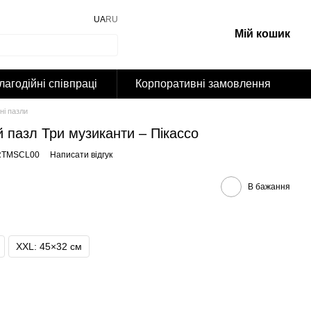
UA
RU
Мій кошик
лагодійні співпраці
Корпоративні замовлення
ні пазли
 пазл Три музиканти – Пікассо
RTMSCL00
Написати відгук
В бажання
XXL: 45×32 cм