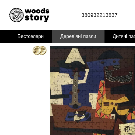
Перейти до основного контенту
380932213837
Бестселери
Дерев'яні пазли
Дитячі па