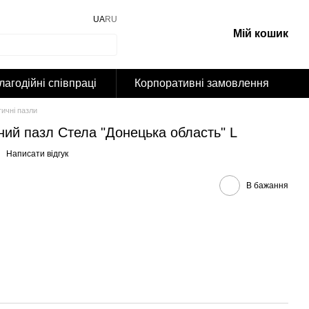
UA
RU
Мій кошик
лагодійні співпраці
Корпоративні замовлення
тичні пазли
ний пазл Стела "Донецька область" L
Написати відгук
В бажання