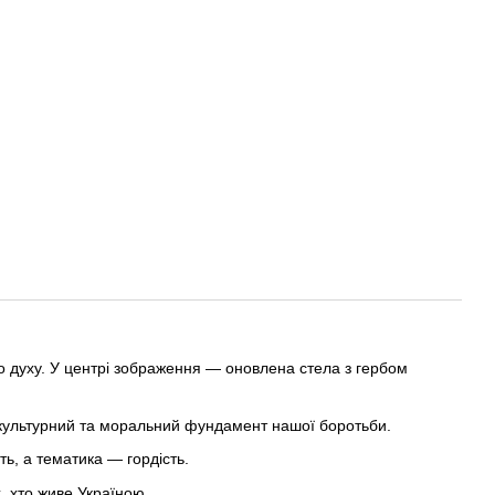
о духу. У центрі зображення — оновлена стела з гербом
культурний та моральний фундамент нашої боротьби.
ть, а тематика — гордість.
х, хто живе Україною.