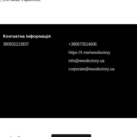
Контактна інформація
380932213837
+380673514606
https://t.me/woodsstory
info@woodsstory.ua
corporate@woodsstory.ua