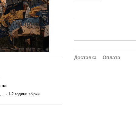
Доставка
Оплата
м
талі
, L - 1-2 години збірки