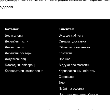
в дереві.
Каталог
Клієнтам
Бестселери
Вхід до кабінету
Дерев'яні пазли
Оплата і доставка
Дитячі пазли
Обмін та повернення
Дерев'яні постери
Контакти
Додаткові опції
Про нас
Благодійні співпраці
Відгуки про магазин
Корпоративні замовлення
Корпоративним клієнтам
Співпраця
Блог
Публічна оферта
Політика конфіденційності
Ми в соцмережах