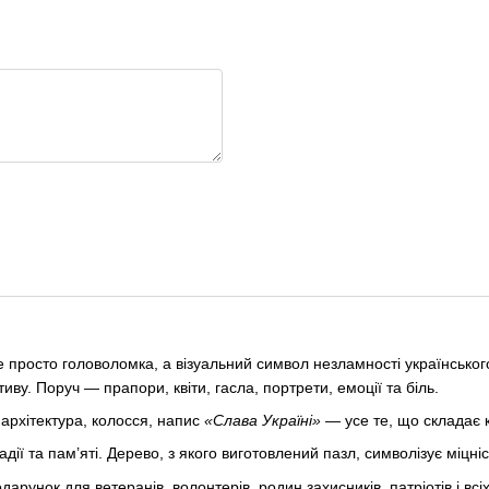
 просто головоломка, а візуальний символ незламності українськог
ву. Поруч — прапори, квіти, гасла, портрети, емоції та біль.
 архітектура, колосся, напис
«Слава Україні»
— усе те, що складає 
дії та пам’яті. Дерево, з якого виготовлений пазл, символізує міцніс
арунок для ветеранів, волонтерів, родин захисників, патріотів і всі