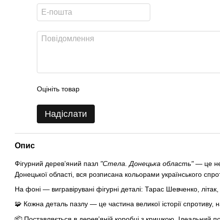
Оцініть товар
Надіслати
Опис
Фігурний дерев’яний пазл
"Стела. Донецька область"
— це не
Донецької області, вся розписана кольорами українського спроти
На фоні — вигравірувані фігурні деталі: Тарас Шевченко, літак,
🧩 Кожна деталь пазлу — це частина великої історії спротиву, на
📦 Поставляється в дерев’яній коробці з кришкою. Ідеальний под