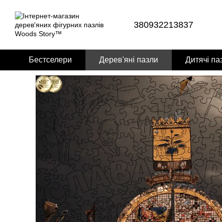
Перейти до основного контенту
380932213837
Бестселери
Дерев'яні пазли
Дитячі па