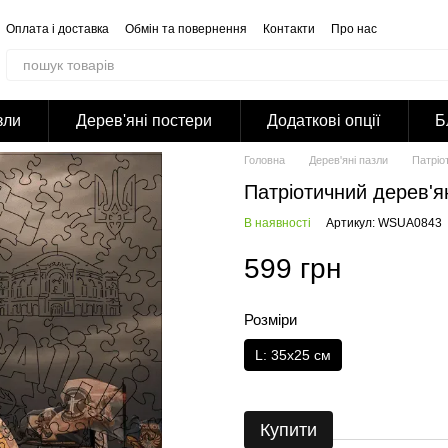
Оплата і доставка
Обмін та повернення
Контакти
Про нас
Відгуки про магазин
Корпоративним клієнтам
Співпраця
Блог
Публічна оферта
Політика конфіденційності
зли
Дерев'яні постери
Додаткові опції
Б
Головна
Дерев'яні пазли
Патріо
Патріотичний дерев'я
В наявності
Артикул: WSUA0843
599 грн
Розміри
L: 35х25 см
Купити