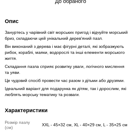
До обраного
Опис
Зануртесь у чарівний світ морських пригод і відчуйте морський
бриз, складаючи цей унікальний дерев'яний пазл.
Він виконаний з дерева і має фігурні деталі, які зобразжують
рибок, кораблі, маяки, водорослі та інші елементи морського
життя.
Складання пазла сприяє розвитку уваги, логічного мислення
та уяви.
Це чудовий спосіб провести час разом з дітьми або друзями.
Ідеальний варіант для подарунка як дітям, так і дорослим, які
люблять морську тематику та розваги.
Характеристики
Розмір пазлу
XXL - 45×32 см, XL - 40×29 см, L - 35×25 см
(см)