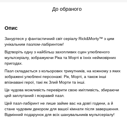
До обраного
Опис
Зануртеся у фантастичний світ серіалу Rick&Morty™ з цим
унікальним пазлом-лабіринтом!
Відтворіть одну з найбільш захопливих сцен улюбленого
мультсеріалу, зображуючи Ріка та Морті в їхніх неймовірних
пригодах.
Пазл складається з кольорових трикутників, на кожному з яких
зображені улюблені персонажі: Рік, Морті, а також інші
впізнавані герої, такі як Злий Морти та інші.
Це чудова можливість перевірити свою кмітливість, збираючи
цей заплутаний і яскравий пазл.
Цей пазл-лабіринт не лише займе вас на довгі години, а й
стане чудовим декором для вашої кімнати після завершення.
Відмінний подарунок для всіх шанувальників мультсеріалу!