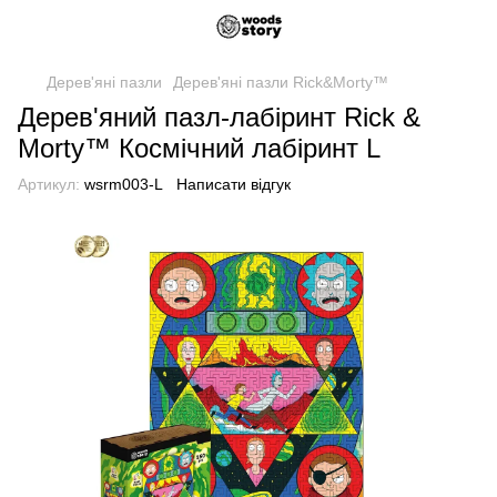
Дерев'яні пазли
Дерев'яні пазли Rick&Morty™
Дерев'яний пазл-лабіринт Rick &
Morty™ Космічний лабіринт L
Артикул:
wsrm003-L
Написати відгук