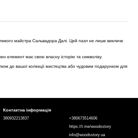
 великого майстра Сальвадора Далі. Цей пазл не лише викличе
жен елемент має свою власну історію та символіку.
датком до вашої колекції мистецтва або чудовим подарунком для
Контактна інформація
380932213837
+380673514606
https://t.me/woodsstory
info@woodsstory.ua