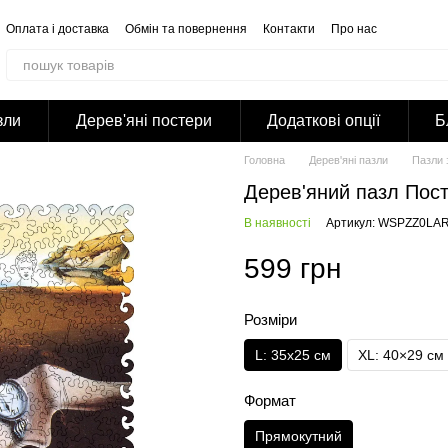
Оплата і доставка
Обмін та повернення
Контакти
Про нас
Відгуки про магазин
Корпоративним клієнтам
Співпраця
Блог
Публічна оферта
Політика конфіденційності
зли
Дерев'яні постери
Додаткові опції
Б
Головна
Дерев'яні пазли
Пазли 
Дерев'яний пазл Пості
В наявності
Артикул: WSPZZ0LA
599 грн
Розміри
L: 35х25 см
XL: 40×29 см
Формат
Прямокутний