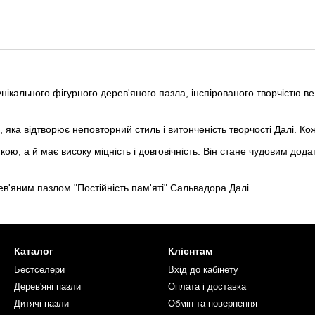
о унікального фігурного дерев'яного пазла, інспірованого творчістю
яка відтворює неповторний стиль і витонченість творчості Далі. Ко
ою, а й має високу міцність і довговічність. Він стане чудовим до
рев'яним пазлом "Постійність пам'яті" Сальвадора Далі.
Каталог
Клієнтам
Бестселери
Вхід до кабінету
Дерев'яні пазли
Оплата і доставка
Дитячі пазли
Обмін та повернення