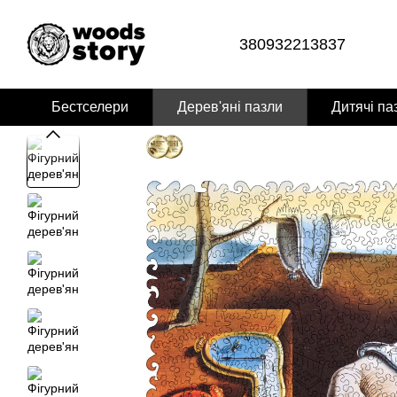
Перейти до основного контенту
380932213837
Бестселери
Дерев'яні пазли
Дитячі па