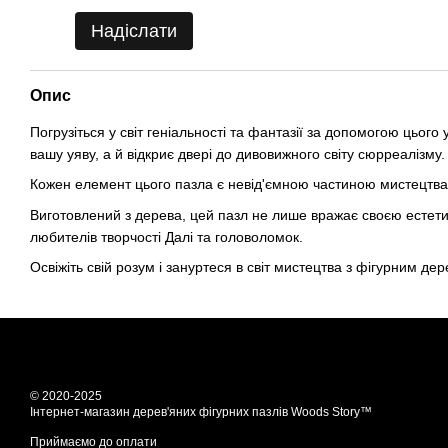
Надіслати
Опис
Погрузіться у світ геніальності та фантазії за допомогою цьог
вашу уяву, а й відкриє двері до дивовижного світу сюрреалізму.
Кожен елемент цього пазла є невід'ємною частиною мистецтва, 
Виготовлений з дерева, цей пазл не лише вражає своєю естетик
любителів творчості Далі та головоломок.
Освіжіть свій розум і зануртеся в світ мистецтва з фігурним де
© 2020-2025
Інтернет-магазин дерев'яних фігурних пазлів Woods Story™
Приймаємо до оплати