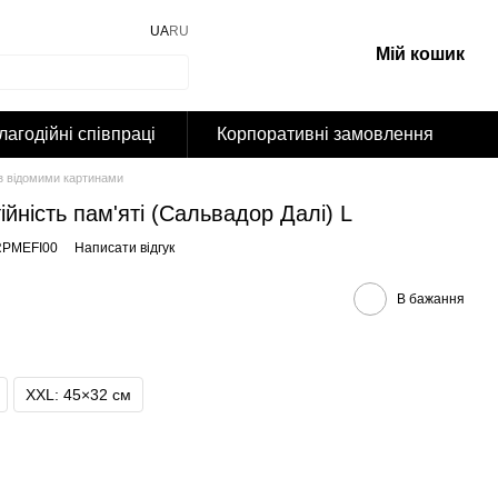
UA
RU
Мій кошик
лагодійні співпраці
Корпоративні замовлення
з відомими картинами
йність пам'яті (Сальвадор Далі) L
RPMEFI00
Написати відгук
В бажання
XXL: 45×32 cм